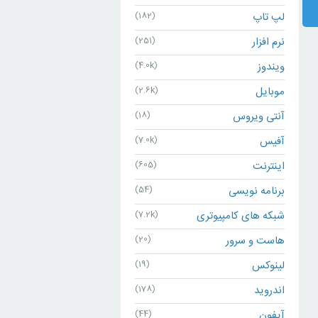
لپ تاپ
(182)
نرم افزار
(251)
ویندوز
(4.0k)
موبایل
(2.6k)
آنتی ویروس
(18)
آفیس
(7.0k)
اینترنت
(605)
برنامه نویسی
(54)
شبکه های کامپیوتری
(7.2k)
هاست و سرور
(20)
لینوکس
(19)
اندروید
(178)
آیفون
(44)