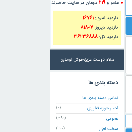
0
عضو و
219
مهمان در سایت حاضرند
بازدید امروز:
16761
بازدید دیروز:
81807
بازدید کل:
36236888
سلام دوست عزیز،خوش اومدی
دسته بندی ها
تمامی دسته بندی ها
اخبار حوزه فناوری
(2)
عمومی
(3.9k)
سخت افزار
(1.2k)