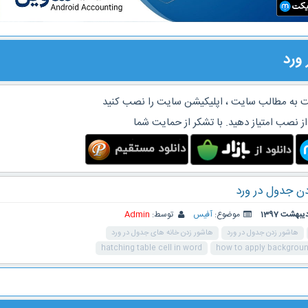
ورد
 به مطالب سایت ، اپلیکیشن سایت را نصب کنید
از نصب امتیاز دهید. با تشکر از حمایت شما
ن جدول در ورد
موضوع:
آفیس
توسط:
Admin
هاشور زدن جدول در ورد
هاشور زدن خانه های جدول در ورد
hatching table cell in word
how to apply background