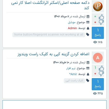
دکمه صفحه اصلی/اسکنر اثرانگشت اصلا کار نمی
کند
0
ارسال شده در
2 مرداد 1402
0
موضوع:
موبایل
توسط:
Admin
1
پاسخ
home button/fingerprint scanner not working at all
175
visibility
اضافه کردن گزینه کپی به کلیک راست ویندوز
ارسال شده در
10 خرداد 1400
1
موضوع:
نرم افزار
0
توسط:
Amir*
1
کلیک راست کپی
پاسخ
445
visibility