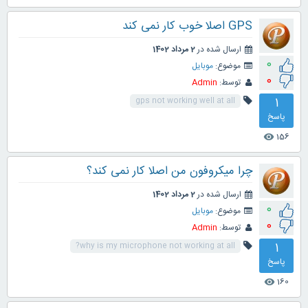
GPS اصلا خوب کار نمی کند
ارسال شده در
2 مرداد 1402
0
موضوع:
موبایل
0
توسط:
Admin
1
gps not working well at all
پاسخ
156
visibility
چرا میکروفون من اصلا کار نمی کند؟
ارسال شده در
2 مرداد 1402
0
موضوع:
موبایل
0
توسط:
Admin
1
why is my microphone not working at all?
پاسخ
160
visibility