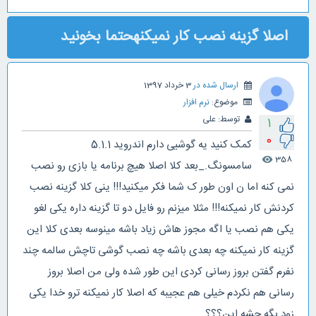
اصلا گزینه نصب کار نمیکنهحتما بخونید
ارسال شده در
3 خرداد 1397
موضوع:
نرم افزار
توسط:
علی
1
0
کمک کنید یه گوشیی دارم اندروید 5.1.1
358
visibility
سامسونگ._بعد کلا اصلا هیچ برنامه یا بازی رو نصب
نمی کنه اما ن اون طور ک شما فکر میکنید!!! ینی کلا گزینه نصب
کردنش کار نمیکنه!!! مثلا میزنم رو فایل دو تا گزینه داره یکی لغو
یکی هم نصب یا اگه مجوز هاش زیاد باشه مینوسه بعدی کلا این
گزینه کار نمیکنه چه بعدی باشه چه نصب گوشی تاچش سالمه چند
نفرم گفتن بروز رسانی کردی این طور شده ولی من اصلا بروز
رسانی هم نکردم خیلی هم عجیبه که اصلا کار نمیکنه ترو خدا یکی
زود بگه چشه این؟؟؟