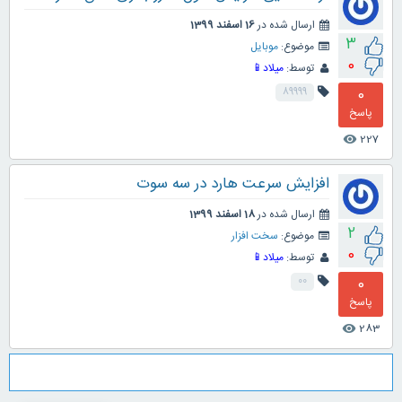
ارسال شده در
16 اسفند 1399
3
موضوع:
موبایل
0
توسط:
میلاد📱
0
89999
پاسخ
227
visibility
افزایش سرعت هارد در سه سوت
ارسال شده در
18 اسفند 1399
2
موضوع:
سخت افزار
0
توسط:
میلاد📱
0
00
پاسخ
283
visibility