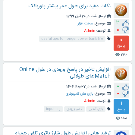
نکات مفید برای طول عمر بیشتر پاوربانک
ارسال شده در
20 آبان 1399
3
موضوع:
سخت افزار
0
توسط:
Admin
0
useful tips for longer power bank life
پاسخ
236
visibility
افزایش تاخیر در پاسخ ورودی در طول Online
Matchهای طولانی
0
ارسال شده در
7 خرداد 1404
0
موضوع:
بازی های کامپیوتری
توسط:
Admin
1
پاسخ
بازی آنلاین
تاخیر ورودی
input lag
158
visibility
ترفند هایی افزایش طول شارژ باتری تلفن همراه