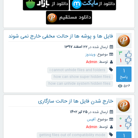
فایل ها و پوشه ها از حالت مخفی خارج نمی شوند
ارسال شده در
22 اسفند 1397
3
موضوع:
ویندوز
1
توسط:
Admin
1
i cannot unhide files and folders
پاسخ
how can show super hidden files
how can unhide system hidden files
526
visibility
خارج شدن فایل ها از حالت سازگاری
ارسال شده در
25 تیر 1402
0
موضوع:
آفیس
0
توسط:
Admin
1
getting files out of compatibility mode