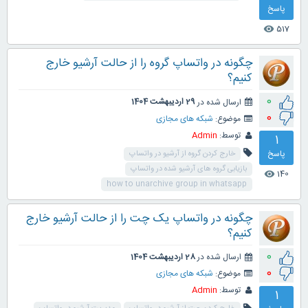
پاسخ
517
visibility
چگونه در واتساپ گروه را از حالت آرشیو خارج
کنیم؟
0
ارسال شده در
29 اردیبهشت 1404
0
موضوع:
شبکه های مجازی
توسط:
Admin
1
پاسخ
خارج کردن گروه از آرشیو در واتساپ
بازیابی گروه های آرشیو شده در واتساپ
140
visibility
how to unarchive group in whatsapp
چگونه در واتساپ یک چت را از حالت آرشیو خارج
کنیم؟
0
ارسال شده در
28 اردیبهشت 1404
0
موضوع:
شبکه های مجازی
توسط:
Admin
1