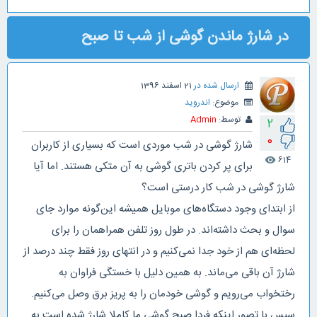
در شارژ ماندن گوشی از شب تا صبح
ارسال شده در
21 اسفند 1396
موضوع:
اندروید
توسط:
Admin
2
0
شارژ گوشی در شب موردی است که بسیاری از کاربران
614
visibility
برای پر کردن باتری گوشی به آن متکی هستند. اما آیا
شارژ گوشی در شب کار درستی است؟
از ابتدای وجود دستگاه‌های موبایل همیشه این‌گونه موارد جای
سوال و بحث داشته‌اند. در طول روز تلفن همراهمان را برای
لحظه‌ای هم از خود جدا نمی‌کنیم و در انتهای روز فقط چند درصد از
شارژ آن باقی می‌ماند. به همین دلیل با خستگی فراوان به
رختخواب می‌رویم و گوشی خودمان را به پریز برق وصل می‌کنیم.
سپس با تصور اینکه فردا صبح گوشی ما کاملا شارژ شده است به