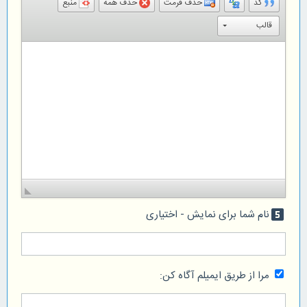
کد
حذف فرمت
حذف همه
منبع
قالب
نام شما برای نمایش - اختیاری
looks_5
مرا از طریق ایمیلم آگاه کن: