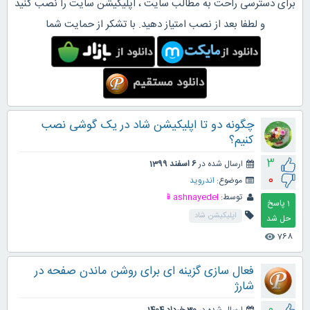
برای دسترسی راحت به مطالب سایت ، اپلیکیشن سایت را نصب کنید
و لطفا بعد از نصب امتیاز دهید. با تشکر از حمایت شما
چگونه دو تا اپلیکیشن شاد در یک گوشی نصب
کنیم؟
3
ارسال شده در
6 اسفند 1399
0
موضوع:
اندروید
توسط:
ashnayedel📱
1
پاسخ
اپلیکیشن شاد
768
visibility
فعال سازی گزینه ای برای روشن ماندن صفحه در
شارژ
0