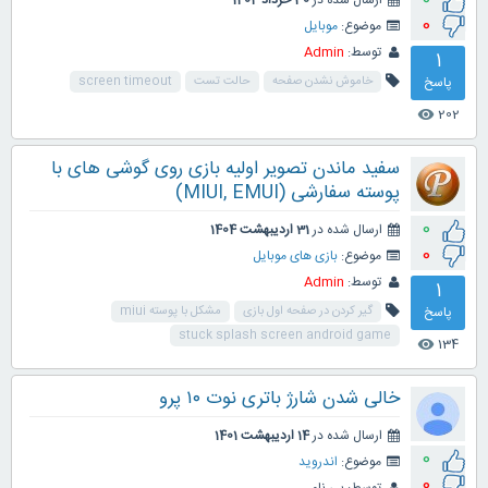
ارسال شده در
30 خرداد 1404
0
موضوع:
موبایل
توسط:
Admin
1
پاسخ
خاموش نشدن صفحه
حالت تست
screen timeout
202
visibility
سفید ماندن تصویر اولیه بازی روی گوشی های با
پوسته سفارشی (MIUI, EMUI)
0
ارسال شده در
31 اردیبهشت 1404
0
موضوع:
بازی های موبایل
توسط:
Admin
1
پاسخ
گیر کردن در صفحه اول بازی
مشکل با پوسته miui
stuck splash screen android game
134
visibility
خالی شدن شارژ باتری نوت ۱۰ پرو
ارسال شده در
14 اردیبهشت 1401
0
موضوع:
اندروید
0