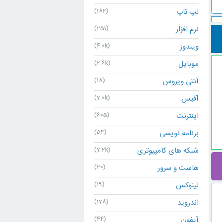
لپ تاپ
(182)
نرم افزار
(251)
ویندوز
(4.0k)
موبایل
(2.6k)
آنتی ویروس
(18)
آفیس
(7.0k)
اینترنت
(605)
برنامه نویسی
(54)
شبکه های کامپیوتری
(7.2k)
هاست و سرور
(20)
لینوکس
(19)
اندروید
(178)
آیفون
(44)