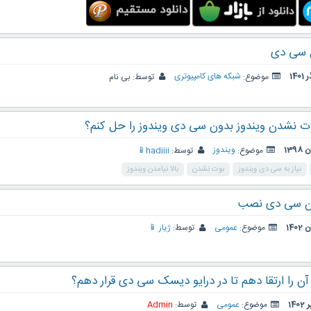
 سی دی
موضوع:
شبکه های کامپیوتری
توسط:
بی نام
 نشدن ویندوز بدون سی دی ویندوز را حل کنم؟
موضوع:
ویندوز
توسط:
hadiiii📱
نیاز به سی دی ویندوز
بوت نشدن
بالا نیامدن ویندوز
ن سی دی نصب
موضوع:
عمومی
توسط:
ژیار 📱
آن را ارتقا دهم تا در درایو دیسک سی دی قرار دهم؟
موضوع:
عمومی
توسط:
Admin