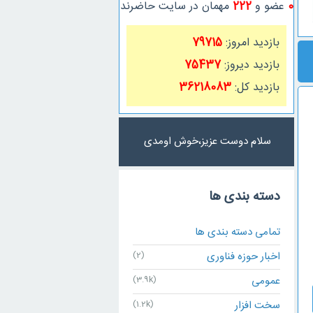
0
عضو و
222
مهمان در سایت حاضرند
بازدید امروز:
79715
بازدید دیروز:
75437
بازدید کل:
36218083
سلام دوست عزیز،خوش اومدی
دسته بندی ها
تمامی دسته بندی ها
اخبار حوزه فناوری
(2)
عمومی
(3.9k)
سخت افزار
(1.2k)