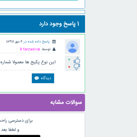
1
پاسخ وجود دارد
پاسخ داده شده در
6 مهر 1397
توسط:
farzad015
📱
0
این نوع پکیج ها معمولا شماره 
0
سوالات مشابه
برای دسترسی راحت
و لطفا بعد 