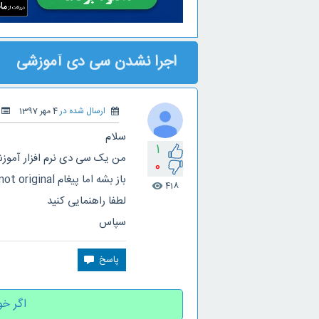
اجرا نشدن سی دی آموزشی
ارسال شده در
4 مهر 1397
سلام
1
من یک سی دی نرم افزار آموزشی د
0
باز بشه اما پیغام the disk not original میده ، نرم افزار پلمپ و از داخل وکیوم درآوردم
418
visibility
لطفا راهنمایی کنید
سپاس
اگر خو