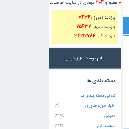
0
عضو و
204
مهمان در سایت حاضرند
بازدید امروز:
74361
بازدید دیروز:
75437
بازدید کل:
36212784
سلام دوست عزیز،خوش اوم
دسته بندی ها
تمامی دسته بندی ها
اخبار حوزه فناوری
(2)
عمومی
(3.9k)
سخت افزار
(1.2k)