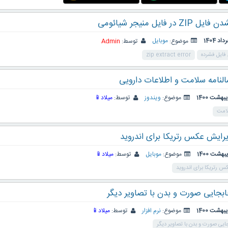
فایل منیجر شیائومی
موضوع:
موبایل
توسط:
Admin
فایل فشرده
zip extract error
 سالنامه سلامت و اطلاعات دارویی
موضوع:
ویندوز
توسط:
میلاد📱
لامت
 ویرایش عکس رتریکا برای اندروید
موضوع:
موبایل
توسط:
میلاد📱
کس رتریکا برای اندروید
 جابجایی صورت و بدن با تصاویر دیگر
موضوع:
نرم افزار
توسط:
میلاد📱
بجایی صورت و بدن با تصاویر دیگر