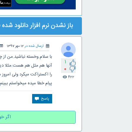
باز نشدن نرم افزار دانلود شده zip
ارسال شده در
12 مهر 1397
1
آنها هم مثل هم هست.مثلا دیروز 
0
را اکستراکت میکرد ولی امروز ه
422
visibility
پیام خطا میده میخواستم ببین
اگر خو