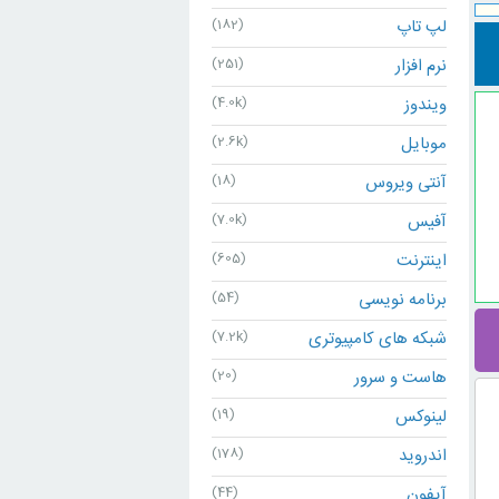
لپ تاپ
(182)
نرم افزار
(251)
ویندوز
(4.0k)
موبایل
(2.6k)
آنتی ویروس
(18)
آفیس
(7.0k)
اینترنت
(605)
برنامه نویسی
(54)
شبکه های کامپیوتری
(7.2k)
هاست و سرور
(20)
لینوکس
(19)
اندروید
(178)
آیفون
(44)