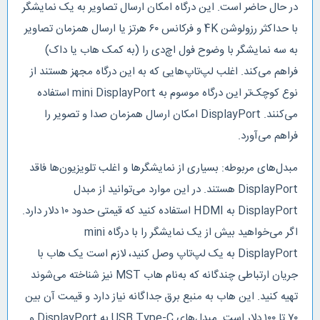
در حال حاضر است. این درگاه امکان ارسال تصاویر به یک نمایشگر
با حداکثر رزولوشن 4K و فرکانس ۶۰ هرتز یا ارسال همزمان تصاویر
به سه نمایشگر با وضوح فول اچ‌دی را (به کمک هاب یا داک)
فراهم می‌کند. اغلب لپ‌تاپ‌هایی که به این درگاه مجهز هستند از
نوع کوچک‌تر این درگاه موسوم به mini DisplayPort استفاده
می‌کنند. DisplayPort امکان ارسال همزمان صدا و تصویر را
فراهم می‌آورد.
مبدل‌های مربوطه: بسیاری از نمایشگرها و اغلب تلویزیون‌ها فاقد
DisplayPort هستند. در این موارد می‌توانید از مبدل
DisplayPort به HDMI استفاده کنید که قیمتی حدود ۱۰ دلار دارد.
اگر می‌خواهید بیش از یک نمایشگر را با درگاه mini
DisplayPort به یک لپ‌تاپ وصل کنید، لازم است یک هاب با
جریان ارتباطی چندگانه که به‌نام هاب MST نیز شناخته می‌شوند
تهیه کنید. این هاب به منبع برق جداگانه نیاز دارد و قیمت آن بین
۷۰ تا ۱۰۰ دلار است. مبدل‌های USB Type-C به DisplayPort و