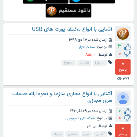
آشنایی با انواع مختلف پورت های USB
ارسال شده در
13 دی 1399
3
موضوع:
سخت افزار
0
توسط:
Admin
0
typec
typeb
typea
پاسخ
379
visibility
آشنایی با انواع مجازی سازها و نحوه ارائه خدمات
سرور مجازی
0
ارسال شده در
29 آذر 1401
0
موضوع:
شبکه های کامپیوتری
توسط:
بی نام
0
پاسخ
آشنایی
انواع
مجازی
سازها