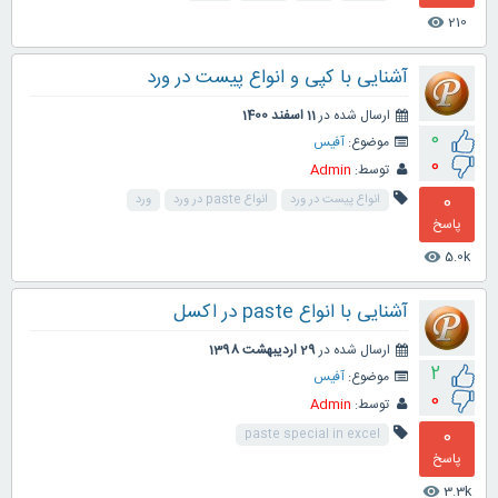
210
visibility
آشنایی با کپی و انواع پیست در ورد
ارسال شده در
11 اسفند 1400
0
موضوع:
آفیس
0
توسط:
Admin
0
انواع پیست در ورد
انواع paste در ورد
ورد
پاسخ
5.0k
visibility
آشنایی با انواع paste در اکسل
ارسال شده در
29 اردیبهشت 1398
2
موضوع:
آفیس
0
توسط:
Admin
0
paste special in excel
پاسخ
3.3k
visibility