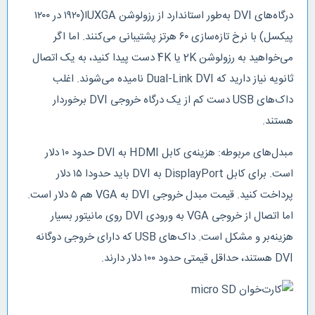
درگاه‌های DVI به‌طور استاندارد از رزولوشن UXGAا(۱۹۲۰ در ۱۲۰۰
پیکسل) با نرخ تازه‌سازی ۶۰ هرتز پشتیبانی می‌کنند. اما اگر
می‌خواهید به رزولوشن 2K یا 4K دست پیدا کنید، به یک اتصال
ثانویه نیاز دارید که Dual-Link DVI نامیده می‌شوند. اغلب
داک‌های USB دست کم از یک درگاه خروجی DVI برخوردار
هستند.
مبدل‌های مربوطه: هزینه‌ی کابل HDMI به DVI حدود ۱۰ دلار
است. برای کابل DisplayPort به DVI باید حدودا ۱۵ دلار
پرداخت کنید. قیمت مبدل خروجی DVI به VGA هم ۵ دلار است.
اما اتصال از خروجی VGA به ورودی DVI روی مانیتور بسیار
هزینه‌بر و مشکل است. داک‌های USB که دارای خروجی دوگانه
DVI هستند، حداقل قیمتی حدود ۱۰۰ دلار دارند.