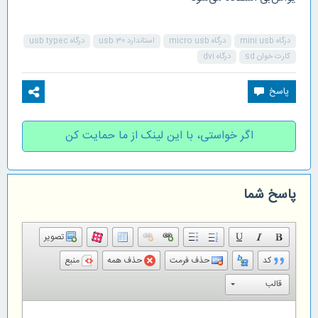
درگاه mini usb
درگاه micro usb
استاندارد usb 30
درگاه usb typec
کارت خوان sd
درگاه dvi
اگر خواستی، با این لینک از ما حمایت کن
پاسخ شما
تصویر
کد
حذف فرمت
حذف همه
منبع
قالب