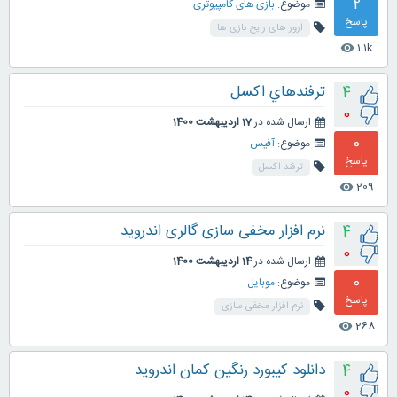
2
موضوع:
بازی های کامپیوتری
پاسخ
ارور های رایج بازی ها
1.1k
visibility
ترفندهاي اكسل
4
0
ارسال شده در
17 اردیبهشت 1400
0
موضوع:
آفیس
پاسخ
ترفند اكسل
209
visibility
نرم افزار مخفی سازی گالری اندروید
4
0
ارسال شده در
14 اردیبهشت 1400
0
موضوع:
موبایل
پاسخ
نرم افزار مخفی سازی
268
visibility
دانلود کیبورد رنگین کمان اندروید
4
0