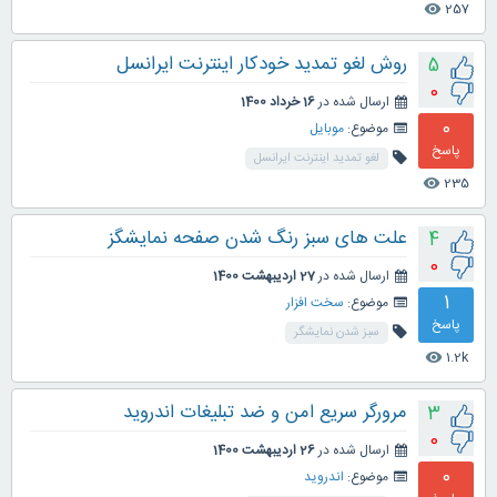
257
visibility
روش لغو تمدید خودکار اینترنت ایرانسل
5
0
ارسال شده در
16 خرداد 1400
0
موضوع:
موبایل
پاسخ
لغو تمدید اینترنت ایرانسل
235
visibility
علت های سبز رنگ شدن صفحه نمایشگز
4
0
ارسال شده در
27 اردیبهشت 1400
1
موضوع:
سخت افزار
پاسخ
سبز شدن نمایشگر
1.2k
visibility
مرورگر سریع امن و ضد تبلیغات اندروید
3
0
ارسال شده در
26 اردیبهشت 1400
0
موضوع:
اندروید