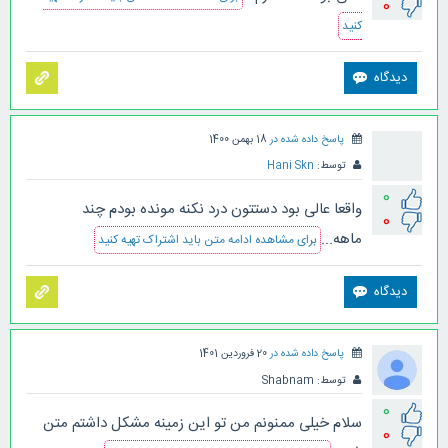
0
کنید
پاسخ داده شده در
18 بهمن 1400
توسط:
Hani Skn
0
واقعا عالی بود دستتون درد نکنه مونده بودم چند
0
ماهه...
برای مشاهده ادامه متن باید اشتراک تهیه کنید
پاسخ داده شده در
20 فروردین 1401
توسط:
Shabnam
0
سلام خیلی ممنونم من تو این زمینه مشکل داشتم متن
0