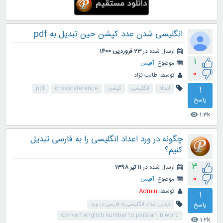
انگلیسی شدن عدد کپشن حین تبدیل به pdf
ارسال شده در
23 فروردین 1400
1
موضوع:
آفیس
0
توسط:
طالب نژاد
1
اعداد
انگلیسی
کپشن
crossreference
pdf
پاسخ
1.3k
visibility
چگونه در ورد اعداد انگلیسی را به فارسی تبدیل
کنیم؟
3
ارسال شده در
11 تیر 1398
0
موضوع:
آفیس
توسط:
Admin
1
پاسخ
تبدیل اعداد انگلیسی به فارسی در ورد
convert english number to persian in word
1.2k
visibility