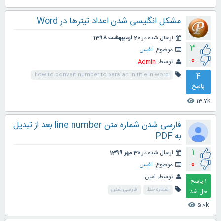
مشکل انگلیسی شدن اعداد تیترها در Word
ارسال شده در
20 اردیبهشت 1398
3
موضوع:
آفیس
0
توسط:
Admin
4
how to convert number to persian in title in word
پاسخ
13.7k
visibility
فارسی شدن شماره متن line number بعد از تبدیل
به PDF
1
ارسال شده در
30 مهر 1399
0
موضوع:
آفیس
توسط:
امین
1
پاسخ
شماره خط
فارسی شدن
5.0k
visibility