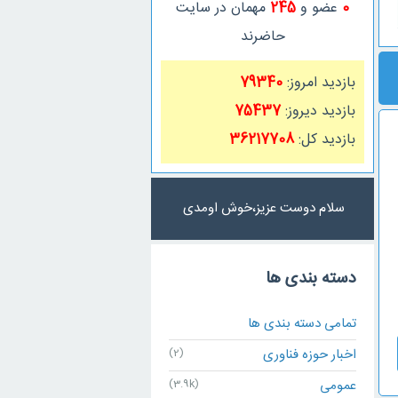
0
عضو و
245
مهمان در سایت
حاضرند
بازدید امروز:
79340
بازدید دیروز:
75437
بازدید کل:
36217708
سلام دوست عزیز،خوش اومدی
دسته بندی ها
تمامی دسته بندی ها
اخبار حوزه فناوری
(2)
عمومی
(3.9k)