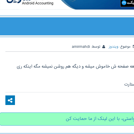
موضوع:
ویندوز
توسط:
amirmahdi
عه صفحه ش خاموش میشه و دیگه هم روشن نمیشه مگه اینکه ری
تارت
استی، با این لینک از ما حمایت کن