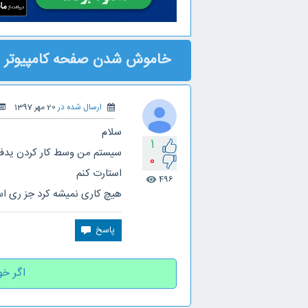
خاموش شدن صفحه کامپیوتر
ارسال شده در
20 مهر 1397
سلام
1
سیستم من وسط کار کردن یدف
0
استارت کنم
496
visibility
هیچ کاری نمیشه کرد جز ری اس
اگر خو