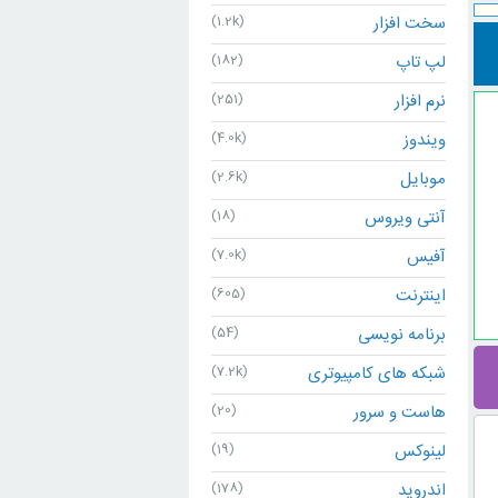
سخت افزار
(1.2k)
لپ تاپ
(182)
نرم افزار
(251)
ویندوز
(4.0k)
موبایل
(2.6k)
آنتی ویروس
(18)
آفیس
(7.0k)
اینترنت
(605)
برنامه نویسی
(54)
شبکه های کامپیوتری
(7.2k)
هاست و سرور
(20)
لینوکس
(19)
اندروید
(178)