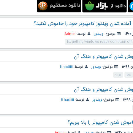
ماده شدن ویندوز کامپیوتر خود را خاموش نکنید؟
موضوع:
ویندوز
توسط:
Admin
fix getting windows ready don’t turn of
وش شدن کامپیوتر و هنگ آن
موضوع:
ویندوز
توسط:
hadiiii📱
pc
بوت
وش شدن کامپیوتر و هنگ آن
موضوع:
ویندوز
توسط:
hadiiii📱
ش شدن کامپیوتر را بالا ببریم؟
موضوع:
ویندوز
توسط:
Admin