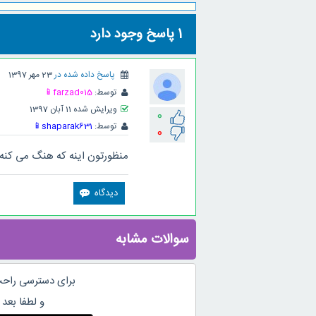
1
پاسخ وجود دارد
پاسخ داده شده در
23 مهر 1397
توسط:
farzad015
📱
ویرایش شده
11 آبان 1397
0
توسط:
shaparak631
📱
0
منظورتون اینه که هنگ می کنه؟ 
سوالات مشابه
برای دسترسی راحت
و لطفا بعد 